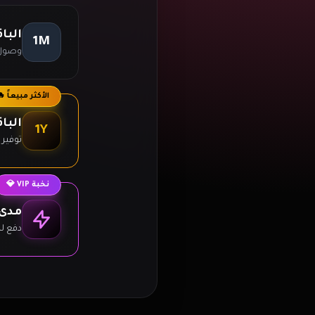
البا
1M
وصول 
الأكثر مبيعاً 
البا
1Y
توفير 60% + تقارير أسبوعية
نخبة VIP 💎
مدى 
دفع لم